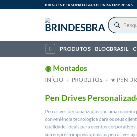
Skip
BRINDES PERSONALIZADOS PARA EMPRESAS
to
content
Pesquisar
produtos
PRODUTOS
BLOGBRASIL
C
◉ Montados
INÍCIO
»
PRODUTOS
»
★ PEN DR
Pen Drives Personalizad
Pen drives personalizados são uma maneira
conveniência tecnológica para os seus client
qualidade, ideais para eventos corporativos
sua empresa impresso, nossos pen drives ajud