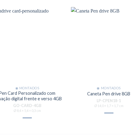
◉ MONTADOS
◉ MONTADOS
Pen Card Personalizado com
Caneta Pen drive 8GB
vação digital frente e verso 4GB
LP-CPEN18-1
GO-CARD-4GB
Ø 14,0 × 1,7 × 1,7 cm
Ø 8,4 × 5,4 × 0,3 cm