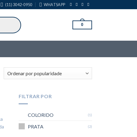
(11) 3042-0950
WHATSAPP
0
FILTRAR POR
COLORIDO
(1)
ta
PRATA
da
(2)