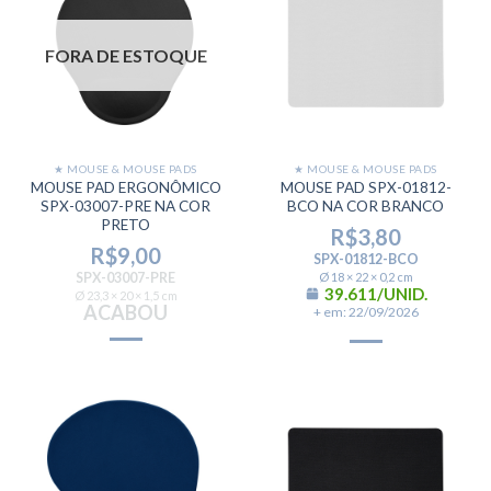
FORA DE ESTOQUE
★ MOUSE & MOUSE PADS
★ MOUSE & MOUSE PADS
MOUSE PAD ERGONÔMICO
MOUSE PAD SPX-01812-
SPX-03007-PRE NA COR
BCO NA COR BRANCO
PRETO
R$
3,80
R$
9,00
SPX-01812-BCO
SPX-03007-PRE
Ø 18 × 22 × 0,2 cm
39.611/UNID.
Ø 23,3 × 20 × 1,5 cm
ACABOU
+ em: 22/09/2026