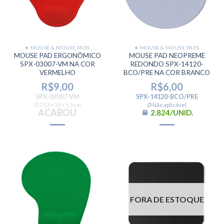
★ MOUSE & MOUSE PADS
★ MOUSE & MOUSE PADS
MOUSE PAD ERGONÔMICO
MOUSE PAD NEOPREME
SPX-03007-VM NA COR
REDONDO SPX-14120-
VERMELHO
BCO/PRE NA COR BRANCO
R$
9,00
R$
6,00
SPX-03007-VM
SPX-14120-BCO/PRE
Ø 23,3 × 20 × 1,5 cm
Ø Não aplicável
ACABOU
2.824/UNID.
FORA DE ESTOQUE