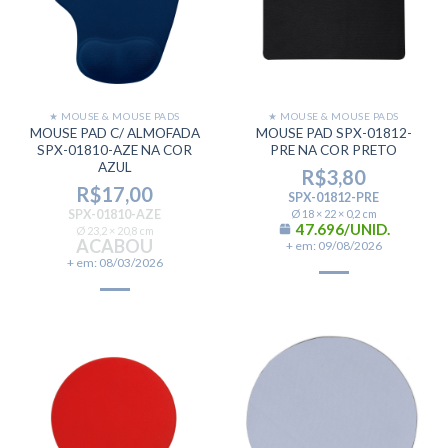
★ MOUSE & MOUSE PADS
★ MOUSE & MOUSE PADS
MOUSE PAD C/ ALMOFADA
MOUSE PAD SPX-01812-
SPX-01810-AZE NA COR
PRE NA COR PRETO
AZUL
R$
3,80
R$
17,00
SPX-01812-PRE
SPX-01810-AZE
Ø 18 × 22 × 0,2 cm
47.696/UNID.
Ø 23,2 × 20,8 cm
ACABOU
+ em: 09/08/2026
+ em: 08/03/2026