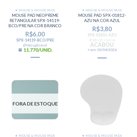
★ MOUSE & MOUSE PADS
★ MOUSE & MOUSE PADS
MOUSE PAD NEOPREME
MOUSE PAD SPX-01812-
RETANGULAR SPX-14119-
AZU NA COR AZUL
BCO/PRE NA COR BRANCO
R$
3,80
R$
6,00
SPX-01812-AZU
SPX-14119-BCO/PRE
Ø 18 × 22 × 0,2 cm
ACABOU
Ø Não aplicável
11.770/UNID.
+ em: 03/04/2026
FORA DE ESTOQUE
★ MOUSE & MOUSE PADS
★ MOUSE & MOUSE PADS