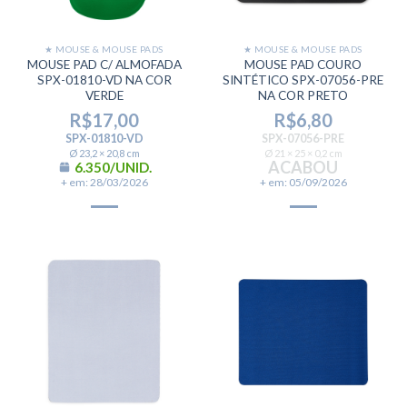
★ MOUSE & MOUSE PADS
★ MOUSE & MOUSE PADS
MOUSE PAD C/ ALMOFADA
MOUSE PAD COURO
SPX-01810-VD NA COR
SINTÉTICO SPX-07056-PRE
VERDE
NA COR PRETO
R$
17,00
R$
6,80
SPX-01810-VD
SPX-07056-PRE
Ø 23,2 × 20,8 cm
Ø 21 × 25 × 0,2 cm
ACABOU
6.350/UNID.
+ em: 28/03/2026
+ em: 05/09/2026