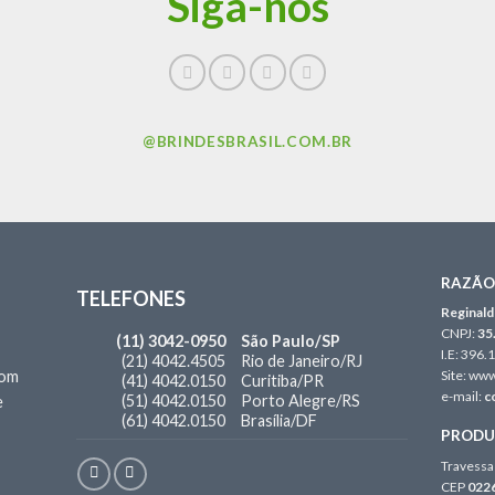
Siga-nos
@BRINDESBRASIL.COM.BR
RAZÃO 
TELEFONES
Reginald
CNPJ:
35
(11) 3042-0950
São Paulo/SP
I.E: 396
(21) 4042.4505
Rio de Janeiro/RJ
com
Site: ww
(41) 4042.0150
Curitiba/PR
e-mail:
c
(51) 4042.0150
Porto Alegre/RS
e
(61) 4042.0150
Brasília/DF
PRODUÇ
Travessa 
CEP
022