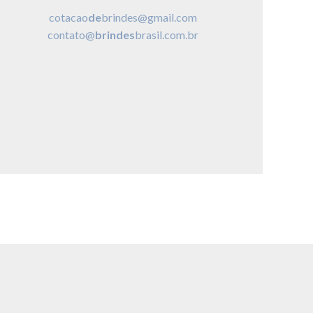
cotacao
de
brindes@gmail.com
contato@
brindes
brasil.com.br