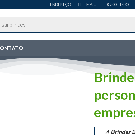
ENDEREÇO
E-MAIL
09:00~17:30
ONTATO
Brinde
person
empre
A
Brindes B