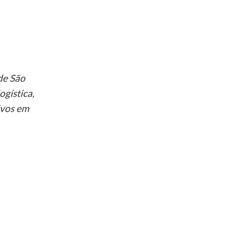
de São
ogística,
ivos em