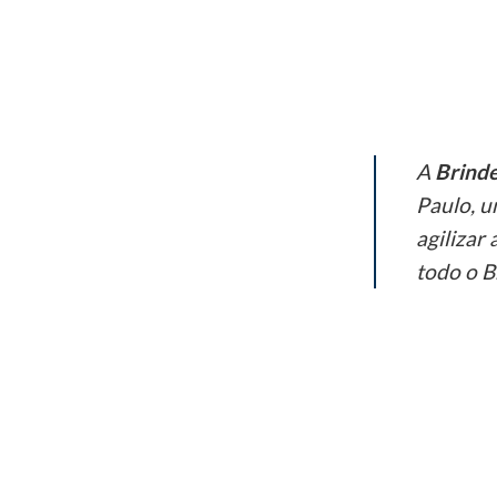
A
Brinde
Paulo, u
agilizar
todo o Br