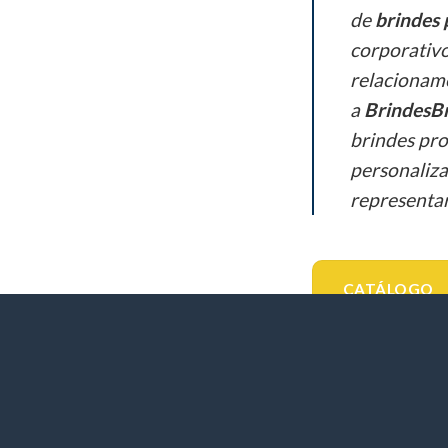
de
brindes 
corporativ
relacionam
a
BrindesBr
brindes pro
personaliza
representar
CATÁLOGO