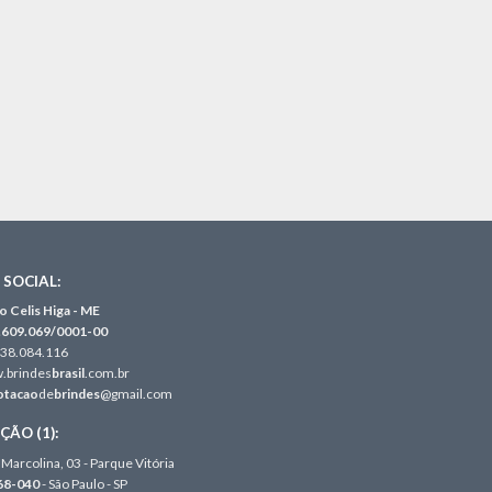
SOCIAL:
o Celis Higa - ME
.609.069/0001-00
.138.084.116
w.brindes
brasil
.com.br
otacao
de
brindes
@gmail.com
ÃO (1):
Marcolina, 03 - Parque Vitória
68-040
- São Paulo - SP