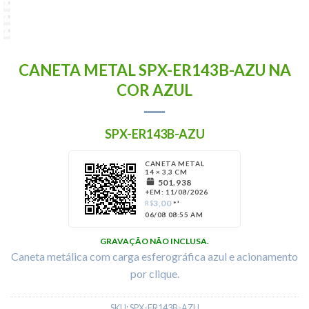
CANETA METAL SPX-ER143B-AZU NA
COR AZUL
SPX-ER143B-AZU
CANETA METAL
14 × 3,3 CM
501.938
+EM: 11/08/2026
3,00
R$
*¹
06/08 08:55 AM
GRAVAÇÃO NÃO INCLUSA.
Caneta metálica com carga esferográfica azul e acionamento
por clique.
SKU:
SPX-ER143B-AZU