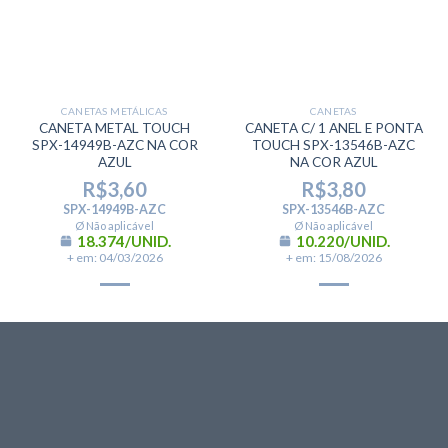
CANETAS METÁLICAS
CANETAS
CANETA METAL TOUCH
CANETA C/ 1 ANEL E PONTA
SPX-14949B-AZC NA COR
TOUCH SPX-13546B-AZC
AZUL
NA COR AZUL
R$
3,60
R$
3,80
SPX-14949B-AZC
SPX-13546B-AZC
Ø Não aplicável
Ø Não aplicável
18.374/UNID.
10.220/UNID.
+ em: 04/03/2026
+ em: 15/08/2026