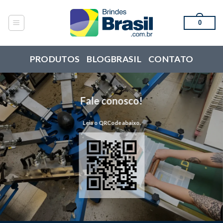
Skip
to
0
content
PRODUTOS
BLOGBRASIL
CONTATO
Fale conosco!
Leia o QRCode abaixo.