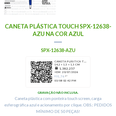
CANETA PLÁSTICA TOUCH SPX-12638-
AZU NA COR AZUL
SPX-12638-AZU
CANETA PLÁSTICA TOUCH
14,2 × 1,5 × 1,5 CM
1.382.257
+EM: 20/07/2026
1,76
R$
*¹
03/08 02:42 PM
GRAVAÇÃO NÃO INCLUSA.
Caneta plástica com ponteira touch screen, carga
esferográfica azul e acionamento por clique. OBS.: PEDIDOS
MÍNIMO DE 50 PEÇAS!