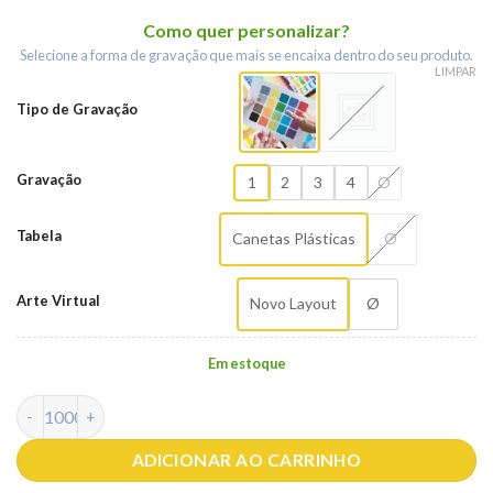
Como quer personalizar?
Selecione a forma de gravação que mais se encaixa dentro do seu produto.
LIMPAR
Tipo de Gravação
Gravação
1
2
3
4
Ø
Tabela
Canetas Plásticas
Ø
Arte Virtual
Novo Layout
Ø
Em estoque
CANETA PLÁSTICA TOUCH SPX-12638-AZU NA COR AZUL quan
ADICIONAR AO CARRINHO