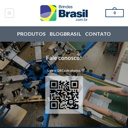
Skip
to
0
content
PRODUTOS
BLOGBRASIL
CONTATO
Fale conosco!
Leia o QRCode abaixo.